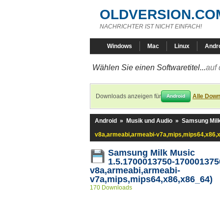
OLDVERSION.CO
NACHRICHTER IST NICHT EINFACH!
Windows
Mac
Linux
Andr
Wählen Sie einen Softwaretitel...
auf 
Downloads anzeigen für
Alle Down
Android
Android
»
Musik und Audio
»
Samsung Milk
v8a,armeabi,armeabi-v7a,mips,mips64,x86,
Samsung Milk Music
1.5.1700013750-170001375
v8a,armeabi,armeabi-
v7a,mips,mips64,x86,x86_64)
170 Downloads