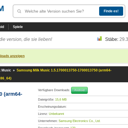
M
oid
Spiele
die version, die sie lieben!
Stäbe:
29.
loads anzeigen
 Music
»
Samsung Milk Music 1.5.1700013750-1700013750 (arm64-
x86_64)
Verfügbare Downloads:
Android
0 (arm64-
Dateigröße:
15,6 MB
Erscheinungsdatum:
Lizenz:
Unbekannt
Unternehmen:
Samsung Electronics Co., Ltd.