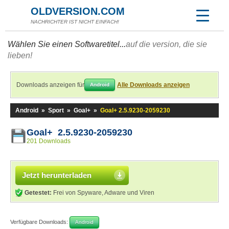
OLDVERSION.COM
NACHRICHTER IST NICHT EINFACH!
Wählen Sie einen Softwaretitel...
auf die version, die sie
lieben!
Downloads anzeigen für
Alle Downloads anzeigen
Android
Android
»
Sport
»
Goal+
»
Goal+ 2.5.9230-2059230
Goal+ 2.5.9230-2059230
201 Downloads
Jetzt herunterladen
Getestet:
Frei von Spyware, Adware und Viren
Verfügbare Downloads:
Android