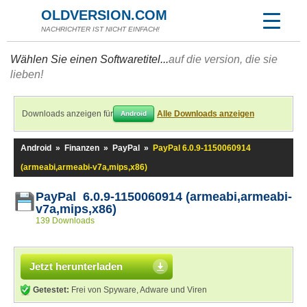
OLDVERSION.COM
NACHRICHTER IST NICHT EINFACH!
Wählen Sie einen Softwaretitel...
auf die version, die sie
lieben!
Downloads anzeigen für
Alle Downloads anzeigen
Android
Android
»
Finanzen
»
PayPal
»
PayPal 6.0.9-1150060914
(armeabi,armeabi-v7a,mips,x86)
PayPal 6.0.9-1150060914 (armeabi,armeabi-
v7a,mips,x86)
139 Downloads
Jetzt herunterladen
Getestet:
Frei von Spyware, Adware und Viren