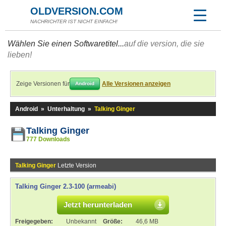
OLDVERSION.COM
NACHRICHTER IST NICHT EINFACH!
Wählen Sie einen Softwaretitel...
auf die version, die sie
lieben!
Zeige Versionen für
Alle Versionen anzeigen
Android
Android
»
Unterhaltung
»
Talking Ginger
Talking Ginger
777 Downloads
Talking Ginger
Letzte Version
Talking Ginger 2.3-100 (armeabi)
Jetzt herunterladen
Freigegeben:
Unbekannt
Größe:
46,6 MB