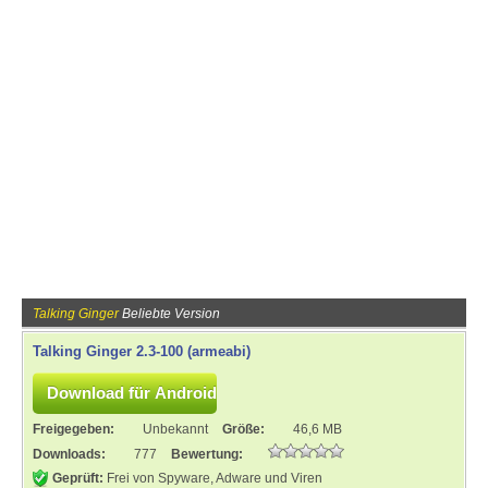
Talking Ginger
Beliebte Version
Talking Ginger 2.3-100 (armeabi)
Freigegeben:
Unbekannt
Größe:
46,6 MB
Downloads:
777
Bewertung:
Geprüft:
Frei von Spyware, Adware und Viren