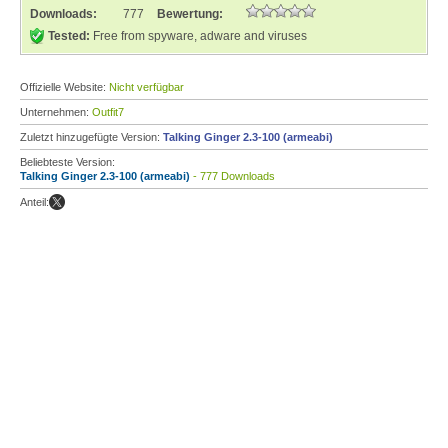
Downloads:
777
Bewertung:
Tested:
Free from spyware, adware and viruses
Offizielle Website:
Nicht verfügbar
Unternehmen:
Outfit7
Zuletzt hinzugefügte Version:
Talking Ginger 2.3-100 (armeabi)
Beliebteste Version:
Talking Ginger 2.3-100 (armeabi)
- 777 Downloads
Anteil: