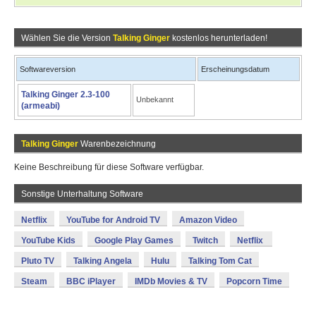
Wählen Sie die Version
Talking Ginger
kostenlos herunterladen!
Softwareversion
Erscheinungsdatum
Talking Ginger 2.3-100
Unbekannt
(armeabi)
Talking Ginger
Warenbezeichnung
Keine Beschreibung für diese Software verfügbar.
Sonstige Unterhaltung Software
Netflix
YouTube for Android TV
Amazon Video
YouTube Kids
Google Play Games
Twitch
Netflix
Pluto TV
Talking Angela
Hulu
Talking Tom Cat
Steam
BBC iPlayer
IMDb Movies & TV
Popcorn Time