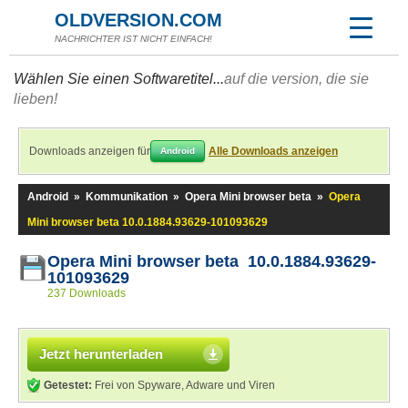
OLDVERSION.COM
NACHRICHTER IST NICHT EINFACH!
Wählen Sie einen Softwaretitel...
auf die version, die sie
lieben!
Downloads anzeigen für
Alle Downloads anzeigen
Android
Android
»
Kommunikation
»
Opera Mini browser beta
»
Opera
Mini browser beta 10.0.1884.93629-101093629
Opera Mini browser beta 10.0.1884.93629-
101093629
237 Downloads
Jetzt herunterladen
Getestet:
Frei von Spyware, Adware und Viren