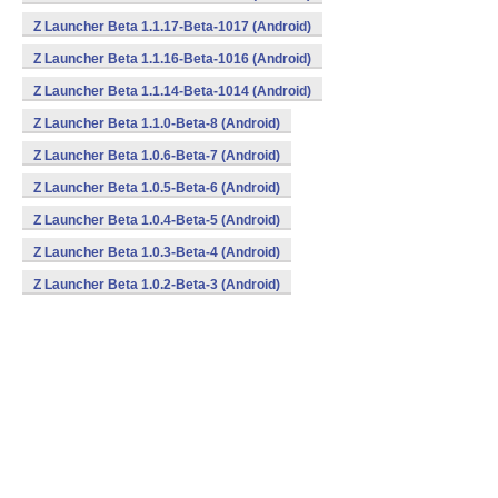
Z Launcher Beta 1.1.17-Beta-1017 (Android)
Z Launcher Beta 1.1.16-Beta-1016 (Android)
Z Launcher Beta 1.1.14-Beta-1014 (Android)
Z Launcher Beta 1.1.0-Beta-8 (Android)
Z Launcher Beta 1.0.6-Beta-7 (Android)
Z Launcher Beta 1.0.5-Beta-6 (Android)
Z Launcher Beta 1.0.4-Beta-5 (Android)
Z Launcher Beta 1.0.3-Beta-4 (Android)
Z Launcher Beta 1.0.2-Beta-3 (Android)