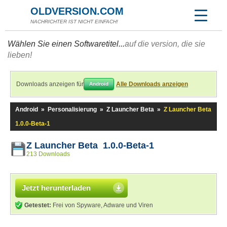
OLDVERSION.COM
NACHRICHTER IST NICHT EINFACH!
Wählen Sie einen Softwaretitel...
auf die version, die sie
lieben!
Downloads anzeigen für
Alle Downloads anzeigen
Android
Android
»
Personalisierung
»
Z Launcher Beta
»
Z Launcher Beta
1.0.0-Beta-1
Z Launcher Beta 1.0.0-Beta-1
213 Downloads
Jetzt herunterladen
Getestet:
Frei von Spyware, Adware und Viren