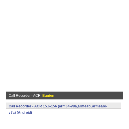
Call Recorder - ACR
Bauten
Call Recorder - ACR 15.6-156 (arm64-v8a,armeabi,armeabi-
v7a) (Android)