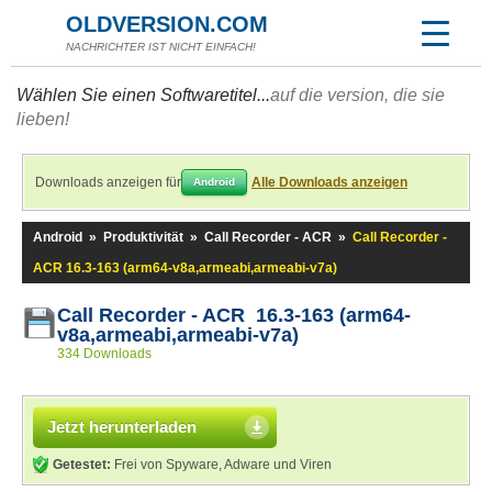
OLDVERSION.COM
NACHRICHTER IST NICHT EINFACH!
Wählen Sie einen Softwaretitel...
auf die version, die sie
lieben!
Downloads anzeigen für
Alle Downloads anzeigen
Android
Android
»
Produktivität
»
Call Recorder - ACR
»
Call Recorder -
ACR 16.3-163 (arm64-v8a,armeabi,armeabi-v7a)
Call Recorder - ACR 16.3-163 (arm64-
v8a,armeabi,armeabi-v7a)
334 Downloads
Jetzt herunterladen
Getestet:
Frei von Spyware, Adware und Viren