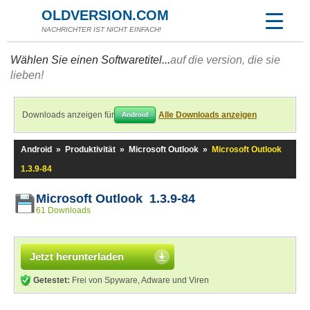
OLDVERSION.COM
NACHRICHTER IST NICHT EINFACH!
Wählen Sie einen Softwaretitel...
auf die version, die sie
lieben!
Downloads anzeigen für
Alle Downloads anzeigen
Android
Android
»
Produktivität
»
Microsoft Outlook
»
Microsoft Outlook
1.3.9-84
Microsoft Outlook 1.3.9-84
61 Downloads
Jetzt herunterladen
Getestet:
Frei von Spyware, Adware und Viren