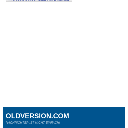
OLDVERSION.COM
NACHRICHTER IST NICHT EINFACH!