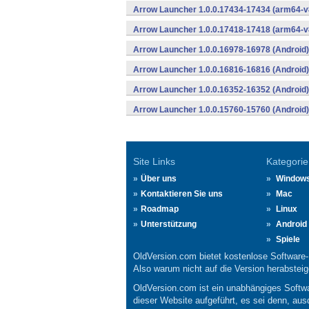
Arrow Launcher 1.0.0.17434-17434 (arm64-v
Arrow Launcher 1.0.0.17418-17418 (arm64-v
Arrow Launcher 1.0.0.16978-16978 (Android)
Arrow Launcher 1.0.0.16816-16816 (Android)
Arrow Launcher 1.0.0.16352-16352 (Android)
Arrow Launcher 1.0.0.15760-15760 (Android)
Site Links
Kategorie
Über uns
Window
Kontaktieren Sie uns
Mac
Roadmap
Linux
Unterstützung
Android
Spiele
OldVersion.com bietet kostenlose Software
Also warum nicht auf die Version herabsteige
OldVersion.com ist ein unabhängiges Softwa
dieser Website aufgeführt, es sei denn, aus