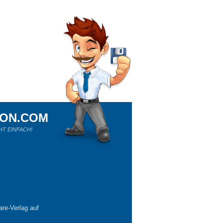
ION.COM
HT EINFACH!
re-Verlag auf