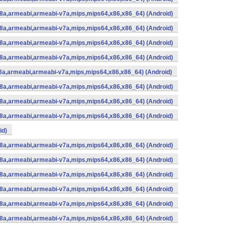
8a,armeabi,armeabi-v7a,mips,mips64,x86,x86_64) (Android)
8a,armeabi,armeabi-v7a,mips,mips64,x86,x86_64) (Android)
8a,armeabi,armeabi-v7a,mips,mips64,x86,x86_64) (Android)
8a,armeabi,armeabi-v7a,mips,mips64,x86,x86_64) (Android)
8a,armeabi,armeabi-v7a,mips,mips64,x86,x86_64) (Android)
8a,armeabi,armeabi-v7a,mips,mips64,x86,x86_64) (Android)
8a,armeabi,armeabi-v7a,mips,mips64,x86,x86_64) (Android)
8a,armeabi,armeabi-v7a,mips,mips64,x86,x86_64) (Android)
id)
8a,armeabi,armeabi-v7a,mips,mips64,x86,x86_64) (Android)
8a,armeabi,armeabi-v7a,mips,mips64,x86,x86_64) (Android)
8a,armeabi,armeabi-v7a,mips,mips64,x86,x86_64) (Android)
8a,armeabi,armeabi-v7a,mips,mips64,x86,x86_64) (Android)
8a,armeabi,armeabi-v7a,mips,mips64,x86,x86_64) (Android)
8a,armeabi,armeabi-v7a,mips,mips64,x86,x86_64) (Android)