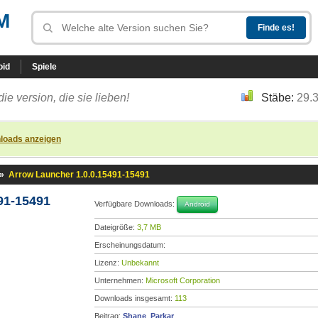
M
oid
Spiele
die version, die sie lieben!
Stäbe:
29.
loads anzeigen
»
Arrow Launcher 1.0.0.15491-15491
91-15491
Verfügbare Downloads:
Android
Dateigröße:
3,7 MB
Erscheinungsdatum:
Lizenz:
Unbekannt
Unternehmen:
Microsoft Corporation
Downloads insgesamt:
113
Beitrag:
Shane_Parkar