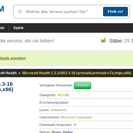
M
oid
Spiele
die version, die sie lieben!
Stäbe:
29.
loads anzeigen
oft Health
»
Microsoft Health 1.3.11003.3-16 (armeabi,armeabi-v7a,mips,x86)
.3-16
Verfügbare Downloads:
Android
,x86)
Dateigröße:
38,8 MB
Erscheinungsdatum:
Lizenz:
Unbekannt
Unternehmen:
Microsoft Corporation
Downloads insgesamt:
45
Beitrag:
Shane_Parkar