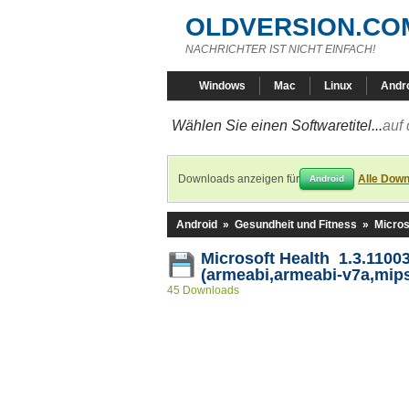
OLDVERSION.CO
NACHRICHTER IST NICHT EINFACH!
Windows
Mac
Linux
Andr
Wählen Sie einen Softwaretitel...
auf 
Downloads anzeigen für
Alle Down
Android
Android
»
Gesundheit und Fitness
»
Micros
Microsoft Health 1.3.11003
(armeabi,armeabi-v7a,mips
45 Downloads