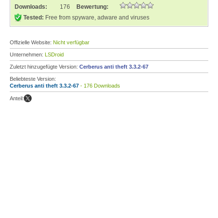
Downloads:
176
Bewertung:
Tested:
Free from spyware, adware and viruses
Offizielle Website:
Nicht verfügbar
Unternehmen:
LSDroid
Zuletzt hinzugefügte Version:
Cerberus anti theft 3.3.2-67
Beliebteste Version:
Cerberus anti theft 3.3.2-67
- 176 Downloads
Anteil: