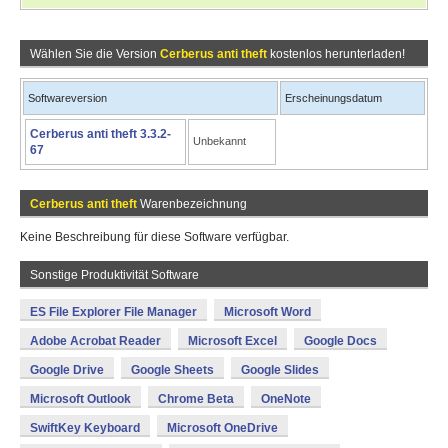
Wählen Sie die Version
Cerberus anti theft
kostenlos herunterladen!
Softwareversion
Erscheinungsdatum
Cerberus anti theft 3.3.2-
Unbekannt
67
Cerberus anti theft
Warenbezeichnung
Keine Beschreibung für diese Software verfügbar.
Sonstige Produktivität Software
ES File Explorer File Manager
Microsoft Word
Adobe Acrobat Reader
Microsoft Excel
Google Docs
Google Drive
Google Sheets
Google Slides
Microsoft Outlook
Chrome Beta
OneNote
SwiftKey Keyboard
Microsoft OneDrive