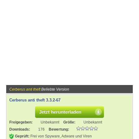
Cerberus anti theft
Beliebte Version
Cerberus anti theft 3.3.2-67
Jetzt herunterladen
Freigegeben:
Unbekannt
Größe:
Unbekannt
Downloads:
176
Bewertung:
Geprüft:
Frei von Spyware, Adware und Viren