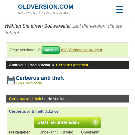
OLDVERSION.COM
NACHRICHTER IST NICHT EINFACH!
Wählen Sie einen Softwaretitel...
auf die version, die sie
lieben!
Zeige Versionen für
Alle Versionen anzeigen
Android
Android
»
Produktivität
»
Cerberus anti theft
Cerberus anti theft
176 Downloads
Cerberus anti theft
Letzte Version
Cerberus anti theft 3.3.2-67
Jetzt herunterladen
Freigegeben:
Unbekannt
Größe:
Unbekannt