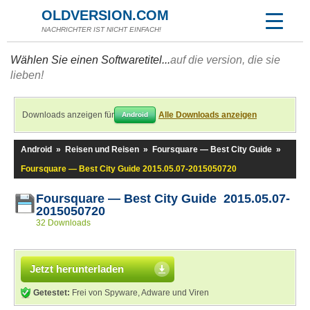
OLDVERSION.COM
NACHRICHTER IST NICHT EINFACH!
Wählen Sie einen Softwaretitel...
auf die version, die sie
lieben!
Downloads anzeigen für
Alle Downloads anzeigen
Android
Android
»
Reisen und Reisen
»
Foursquare — Best City Guide
»
Foursquare — Best City Guide 2015.05.07-2015050720
Foursquare — Best City Guide 2015.05.07-
2015050720
32 Downloads
Jetzt herunterladen
Getestet:
Frei von Spyware, Adware und Viren