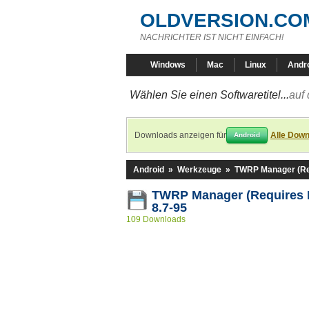
OLDVERSION.CO
NACHRICHTER IST NICHT EINFACH!
Windows
Mac
Linux
Andr
Wählen Sie einen Softwaretitel...
auf 
Downloads anzeigen für
Alle Down
Android
Android
»
Werkzeuge
»
TWRP Manager (Re
TWRP Manager (Requires
8.7-95
109 Downloads