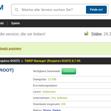
M
oid
Spiele
die version, die sie lieben!
Stäbe:
29.
loads anzeigen
quires ROOT)
»
TWRP Manager (Requires ROOT) 8.7-95
 ROOT)
Verfügbare Downloads:
Android
Dateigröße:
3,6 MB
Erscheinungsdatum:
Lizenz:
Unbekannt
Unternehmen:
Jmz Software
Downloads insgesamt:
109
Beitrag:
Shane_Parkar