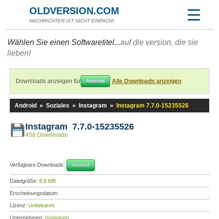
OLDVERSION.COM
NACHRICHTER IST NICHT EINFACH!
Wählen Sie einen Softwaretitel...
auf die version, die sie
lieben!
Downloads anzeigen für
Alle Downloads anzeigen
Android
Android
»
Soziales
»
Instagram
»
Instagram 7.7.0-15235526
Instagram 7.7.0-15235526
458 Downloads
Verfügbare Downloads:
Android
Dateigröße:
8,8 MB
Erscheinungsdatum:
Lizenz:
Unbekannt
Unternehmen:
Instagram