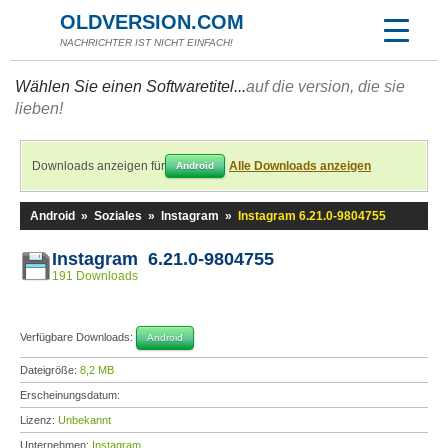
OLDVERSION.COM
NACHRICHTER IST NICHT EINFACH!
Wählen Sie einen Softwaretitel...
auf die version, die sie
lieben!
Downloads anzeigen für
Alle Downloads anzeigen
Android
Android
»
Soziales
»
Instagram
»
Instagram 6.21.0-9804755
Instagram 6.21.0-9804755
191 Downloads
Verfügbare Downloads:
Android
Dateigröße:
8,2 MB
Erscheinungsdatum:
Lizenz:
Unbekannt
Unternehmen:
Instagram