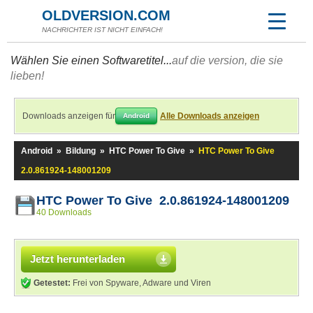
OLDVERSION.COM
NACHRICHTER IST NICHT EINFACH!
Wählen Sie einen Softwaretitel...
auf die version, die sie
lieben!
Downloads anzeigen für
Alle Downloads anzeigen
Android
Android
»
Bildung
»
HTC Power To Give
»
HTC Power To Give
2.0.861924-148001209
HTC Power To Give 2.0.861924-148001209
40 Downloads
Jetzt herunterladen
Getestet:
Frei von Spyware, Adware und Viren