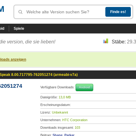
M
oid
Spiele
die version, die sie lieben!
Stäbe:
29.
loads anzeigen
Speak 8.00.717795-762051274 (armeabi-v7a)
62051274
Verfügbare Downloads:
Android
Dateigröße:
13,0 MB
Erscheinungsdatum:
Lizenz:
Unbekannt
Unternehmen:
HTC Corporation
Downloads insgesamt:
103
Beitrag:
Shane_Parkar