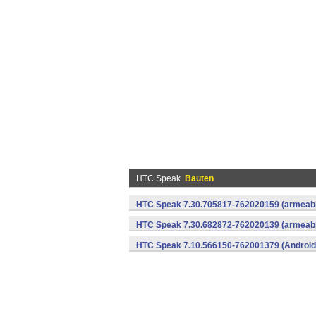
HTC Speak
Bauten
HTC Speak 7.30.705817-762020159 (armeabi-
HTC Speak 7.30.682872-762020139 (armeabi-
HTC Speak 7.10.566150-762001379 (Android