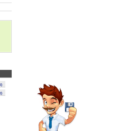
d)
d)