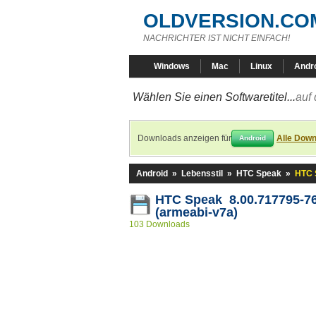
OLDVERSION.CO
NACHRICHTER IST NICHT EINFACH!
Windows
Mac
Linux
Andr
Wählen Sie einen Softwaretitel...
auf 
Downloads anzeigen für
Alle Down
Android
Android
»
Lebensstil
»
HTC Speak
»
HTC 
HTC Speak 8.00.717795-7
(armeabi-v7a)
103 Downloads