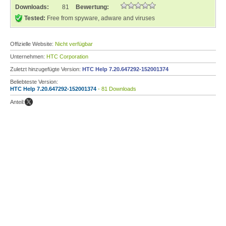
Downloads:
81
Bewertung:
Tested:
Free from spyware, adware and viruses
Offizielle Website:
Nicht verfügbar
Unternehmen:
HTC Corporation
Zuletzt hinzugefügte Version:
HTC Help 7.20.647292-152001374
Beliebteste Version:
HTC Help 7.20.647292-152001374
- 81 Downloads
Anteil: