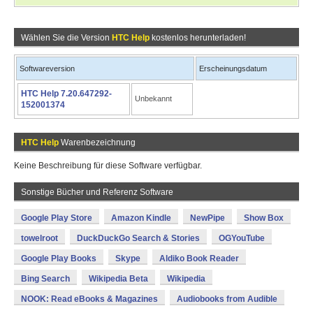
Wählen Sie die Version
HTC Help
kostenlos herunterladen!
Softwareversion
Erscheinungsdatum
HTC Help 7.20.647292-
Unbekannt
152001374
HTC Help
Warenbezeichnung
Keine Beschreibung für diese Software verfügbar.
Sonstige Bücher und Referenz Software
Google Play Store
Amazon Kindle
NewPipe
Show Box
towelroot
DuckDuckGo Search & Stories
OGYouTube
Google Play Books
Skype
Aldiko Book Reader
Bing Search
Wikipedia Beta
Wikipedia
NOOK: Read eBooks & Magazines
Audiobooks from Audible