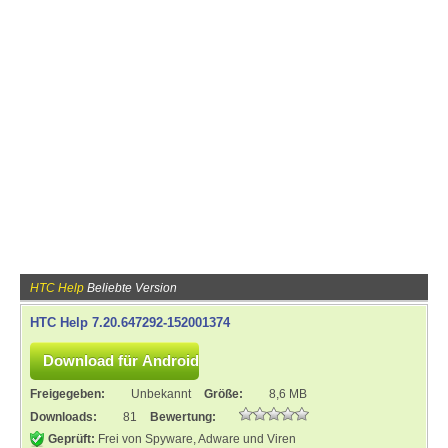
HTC Help
Beliebte Version
HTC Help 7.20.647292-152001374
Freigegeben:
Unbekannt
Größe:
8,6 MB
Downloads:
81
Bewertung:
Geprüft:
Frei von Spyware, Adware und Viren