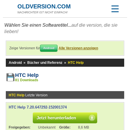
OLDVERSION.COM
NACHRICHTER IST NICHT EINFACH!
Wählen Sie einen Softwaretitel...
auf die version, die sie
lieben!
Zeige Versionen für
Alle Versionen anzeigen
Android
Android
»
Bücher und Referenz
»
HTC Help
HTC Help
81 Downloads
HTC Help
Letzte Version
HTC Help 7.20.647292-152001374
Jetzt herunterladen
Freigegeben:
Unbekannt
Größe:
8,6 MB