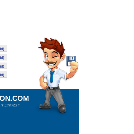
id)
id)
id)
id)
ION.COM
HT EINFACH!