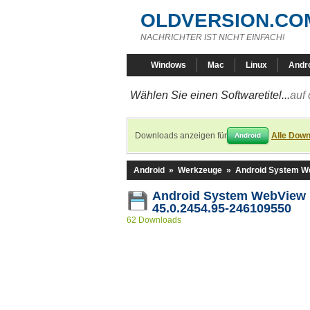
OLDVERSION.CO
NACHRICHTER IST NICHT EINFACH!
Windows
Mac
Linux
Andr
Wählen Sie einen Softwaretitel...
auf 
Downloads anzeigen für
Alle Down
Android
Android
»
Werkzeuge
»
Android System W
Android System WebView
45.0.2454.95-246109550
62 Downloads