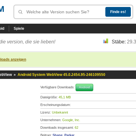
M
oid
Spiele
die version, die sie lieben!
Stäbe:
29.
loads anzeigen
ebView
»
Android System WebView 45.0.2454.95-246109550
Verfügbare Downloads:
Android
Dateigröße:
45,1 MB
Erscheinungsdatum:
Lizenz:
Unbekannt
Unternehmen:
Google, Inc.
Downloads insgesamt:
62
Beitrag:
Shane_Parkar