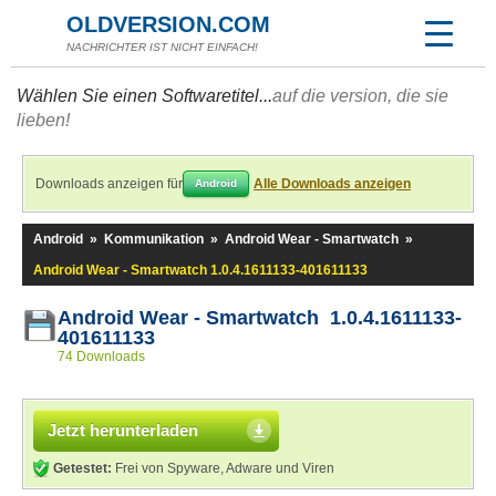
OLDVERSION.COM
NACHRICHTER IST NICHT EINFACH!
Wählen Sie einen Softwaretitel...
auf die version, die sie
lieben!
Downloads anzeigen für
Alle Downloads anzeigen
Android
Android
»
Kommunikation
»
Android Wear - Smartwatch
»
Android Wear - Smartwatch 1.0.4.1611133-401611133
Android Wear - Smartwatch 1.0.4.1611133-
401611133
74 Downloads
Jetzt herunterladen
Getestet:
Frei von Spyware, Adware und Viren