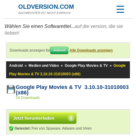
OLDVERSION.COM
NACHRICHTER IST NICHT EINFACH!
Wählen Sie einen Softwaretitel...
auf die version, die sie
lieben!
Downloads anzeigen für
Alle Downloads anzeigen
Android
Android
»
Medien und Video
»
Google Play Movies & TV
»
Google
Play Movies & TV 3.10.10-31010003 (x86)
Google Play Movies & TV 3.10.10-31010003
(x86)
54 Downloads
Jetzt herunterladen
Getestet:
Frei von Spyware, Adware und Viren