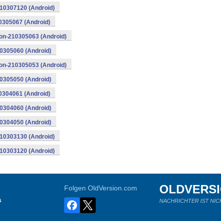
210307120 (Android)
0305067 (Android)
eon-210305063 (Android)
10305060 (Android)
eon-210305053 (Android)
10305050 (Android)
0304061 (Android)
10304060 (Android)
10304050 (Android)
210303130 (Android)
210303120 (Android)
OLDVERS
Folgen OldVersion.com
s
NACHRICHTER IST NIC