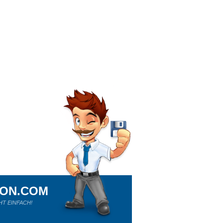
ION.COM
HT EINFACH!