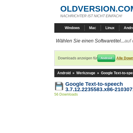
OLDVERSION.CO
NACHRICHTER IST NICHT EINFACH!
Windows
Mac
Linux
Andr
Wählen Sie einen Softwaretitel...
auf 
Downloads anzeigen für
Alle Down
Android
Android
»
Werkzeuge
»
Google Text-to-sp
Google Text-to-speech
3.7.12.2235583.x86-21030
56 Downloads