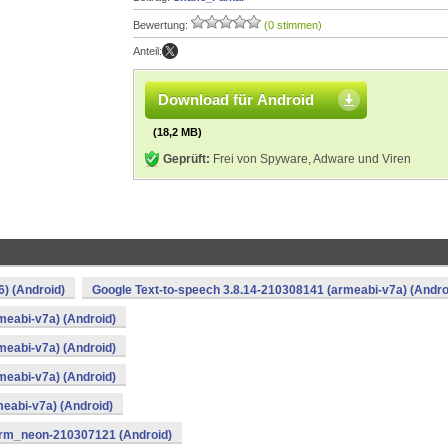
Bewertung:
(0 stimmen)
Anteil:
Download für Android
(18,2 MB)
Geprüft:
Frei von Spyware, Adware und Viren
) (Android)
Google Text-to-speech 3.8.14-210308141 (armeabi-v7a) (Andro
meabi-v7a) (Android)
meabi-v7a) (Android)
meabi-v7a) (Android)
meabi-v7a) (Android)
arm_neon-210307121 (Android)