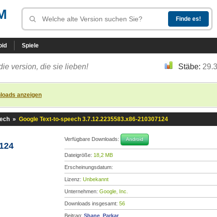
M
oid
Spiele
die version, die sie lieben!
Stäbe:
29.
loads anzeigen
eech
»
Google Text-to-speech 3.7.12.2235583.x86-210307124
Verfügbare Downloads:
Android
7124
Dateigröße:
18,2 MB
Erscheinungsdatum:
Lizenz:
Unbekannt
Unternehmen:
Google, Inc.
Downloads insgesamt:
56
Beitrag:
Shane_Parkar