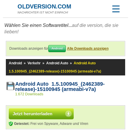
OLDVERSION.COM
NACHRICHTER IST NICHT EINFACH!
Wählen Sie einen Softwaretitel...
auf die version, die sie
lieben!
Downloads anzeigen für
Alle Downloads anzeigen
Android
Android
»
Verkehr
»
Android Auto
»
Android Auto
1.5.100945_(2462389-release)-15100945 (armeabi-v7a)
Android Auto 1.5.100945_(2462389-
release)-15100945 (armeabi-v7a)
1.672 Downloads
Jetzt herunterladen
Getestet:
Frei von Spyware, Adware und Viren