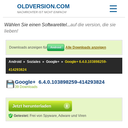
OLDVERSION.COM
NACHRICHTER IST NICHT EINFACH!
Wählen Sie einen Softwaretitel...
auf die version, die sie
lieben!
Downloads anzeigen für
Alle Downloads anzeigen
Android
Android
»
Soziales
»
Google+
»
Google+ 6.4.0.103898259-
414293824
Google+ 6.4.0.103898259-414293824
39 Downloads
Jetzt herunterladen
Getestet:
Frei von Spyware, Adware und Viren