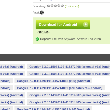
Bewertung:
(0 stimmen)
Anteil:
Download für Android
(25,1 MB)
Geprüft:
Frei von Spyware, Adware und Viren
i-v7a) (Android)
Google+ 7.3.0.115084102-415272408 (armeabi-v7a) (Andr
i-v7a) (Android)
Google+ 7.3.0.115084102-415272405 (armeabi-v7a) (Andr
ndroid)
Google+ 7.2.0.114390191-415214818 (x86) (Android)
ndroid)
Google+ 7.2.0.114390191-415214809 (armeabi-v7a) (Android)
i-v7a) (Android)
Google+ 7.2.0.114390191-415214807 (armeabi-v7a) (Andr
i-v7a) (Android)
Google+ 7.2.0.114390191-415214805 (armeabi-v7a) (Andr
ndroid)
Google+ 7.2.0.114144201-415201618 (x86) (Android)