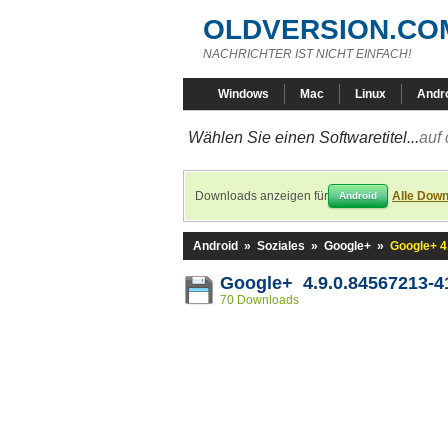
OLDVERSION.CO
NACHRICHTER IST NICHT EINFACH!
Windows
Mac
Linux
Andr
Wählen Sie einen Softwaretitel...
auf 
Downloads anzeigen für
Alle Down
Android
Android
»
Soziales
»
Google+
»
Google+ 4
Google+ 4.9.0.84567213-4
70 Downloads