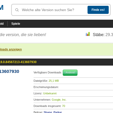
M
oid
Spiele
die version, die sie lieben!
Stäbe:
29.
loads anzeigen
.9.0.84567213-413607930
13607930
Verfügbare Downloads:
Android
Dateigröße:
25,1 MB
Erscheinungsdatum:
Lizenz:
Unbekannt
Unternehmen:
Google, Inc.
Downloads insgesamt:
70
Beitrag:
Shane_Parkar