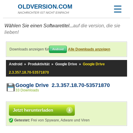
OLDVERSION.COM
NACHRICHTER IST NICHT EINFACH!
Wählen Sie einen Softwaretitel...
auf die version, die sie
lieben!
Downloads anzeigen für
Alle Downloads anzeigen
Android
Android
»
Produktivität
»
Google Drive
»
Google Drive
2.3.357.18.70-53571870
Google Drive 2.3.357.18.70-53571870
33 Downloads
Jetzt herunterladen
Getestet:
Frei von Spyware, Adware und Viren