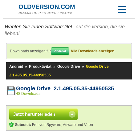
OLDVERSION.COM
NACHRICHTER IST NICHT EINFACH!
Wählen Sie einen Softwaretitel...
auf die version, die sie
lieben!
Downloads anzeigen für
Alle Downloads anzeigen
Android
Android
»
Produktivität
»
Google Drive
»
Google Drive
2.1.495.05.35-44950535
Google Drive 2.1.495.05.35-44950535
48 Downloads
Jetzt herunterladen
Getestet:
Frei von Spyware, Adware und Viren