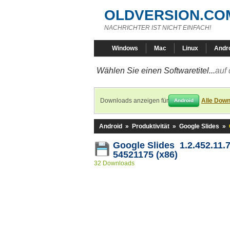
OLDVERSION.CO
NACHRICHTER IST NICHT EINFACH!
Windows
Mac
Linux
Andr
Wählen Sie einen Softwaretitel...
auf 
Downloads anzeigen für
Alle Down
Android
Android
»
Produktivität
»
Google Slides
»
Google Slides 1.2.452.11.7
54521175 (x86)
32 Downloads