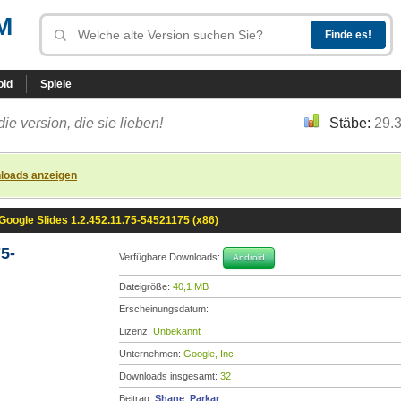
M
oid
Spiele
die version, die sie lieben!
Stäbe:
29.
loads anzeigen
Google Slides 1.2.452.11.75-54521175 (x86)
5-
Verfügbare Downloads:
Android
Dateigröße:
40,1 MB
Erscheinungsdatum:
Lizenz:
Unbekannt
Unternehmen:
Google, Inc.
Downloads insgesamt:
32
Beitrag:
Shane_Parkar