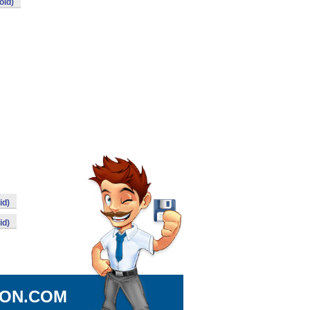
oid)
id)
id)
ION.COM