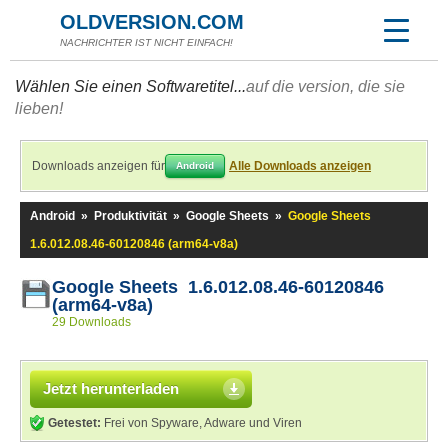
OLDVERSION.COM
NACHRICHTER IST NICHT EINFACH!
Wählen Sie einen Softwaretitel...
auf die version, die sie
lieben!
Downloads anzeigen für
Alle Downloads anzeigen
Android
Android
»
Produktivität
»
Google Sheets
»
Google Sheets
1.6.012.08.46-60120846 (arm64-v8a)
Google Sheets 1.6.012.08.46-60120846
(arm64-v8a)
29 Downloads
Jetzt herunterladen
Getestet:
Frei von Spyware, Adware und Viren