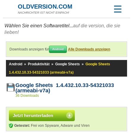
OLDVERSION.COM
NACHRICHTER IST NICHT EINFACH!
Wählen Sie einen Softwaretitel...
auf die version, die sie
lieben!
Downloads anzeigen für
Alle Downloads anzeigen
Android
Android
»
Produktivität
»
Google Sheets
»
Google Sheets
1.4.432.10.33-54321033 (armeabi-v7a)
Google Sheets 1.4.432.10.33-54321033
(armeabi-v7a)
36 Downloads
Jetzt herunterladen
Getestet:
Frei von Spyware, Adware und Viren