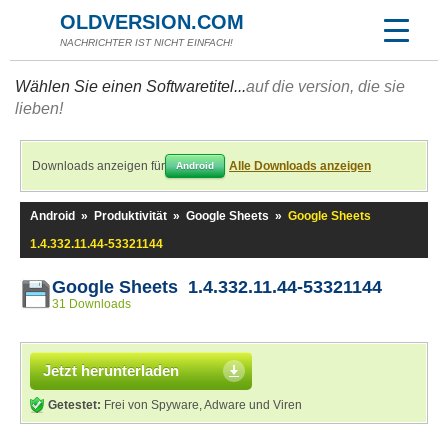
OLDVERSION.COM
NACHRICHTER IST NICHT EINFACH!
Wählen Sie einen Softwaretitel...
auf die version, die sie
lieben!
Downloads anzeigen für
Alle Downloads anzeigen
Android
Android
»
Produktivität
»
Google Sheets
»
Google Sheets
1.4.332.11.44-53321144
Google Sheets 1.4.332.11.44-53321144
31 Downloads
Jetzt herunterladen
Getestet:
Frei von Spyware, Adware und Viren