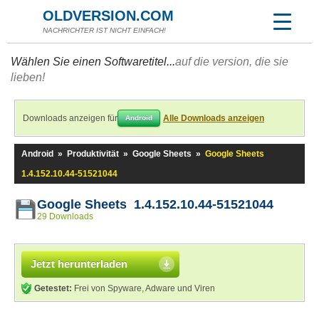
OLDVERSION.COM
NACHRICHTER IST NICHT EINFACH!
Wählen Sie einen Softwaretitel...
auf die version, die sie
lieben!
Downloads anzeigen für
Alle Downloads anzeigen
Android
Android
»
Produktivität
»
Google Sheets
»
Google Sheets
1.4.152.10.44-51521044
Google Sheets 1.4.152.10.44-51521044
29 Downloads
Jetzt herunterladen
Getestet:
Frei von Spyware, Adware und Viren