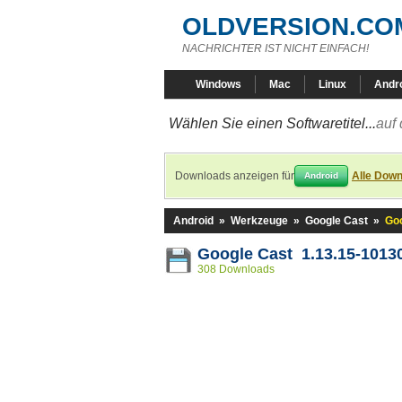
OLDVERSION.CO
NACHRICHTER IST NICHT EINFACH!
Windows
Mac
Linux
Andr
Wählen Sie einen Softwaretitel...
auf 
Downloads anzeigen für
Alle Down
Android
Android
»
Werkzeuge
»
Google Cast
»
Goo
Google Cast 1.13.15-1013
308 Downloads