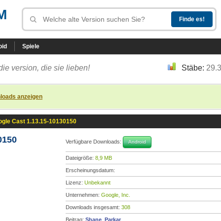
M
oid
Spiele
die version, die sie lieben!
Stäbe:
29.
loads anzeigen
gle Cast 1.13.15-10130150
0150
Verfügbare Downloads:
Android
Dateigröße:
8,9 MB
Erscheinungsdatum:
Lizenz:
Unbekannt
Unternehmen:
Google, Inc.
Downloads insgesamt:
308
Beitrag:
Shane_Parkar