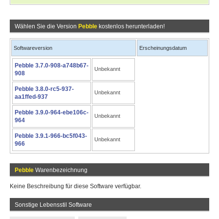
Wählen Sie die Version
Pebble
kostenlos herunterladen!
Softwareversion
Erscheinungsdatum
Pebble 3.7.0-908-a748b67-
Unbekannt
908
Pebble 3.8.0-rc5-937-
Unbekannt
aa1ffed-937
Pebble 3.9.0-964-ebe106c-
Unbekannt
964
Pebble 3.9.1-966-bc5f043-
Unbekannt
966
Pebble
Warenbezeichnung
Keine Beschreibung für diese Software verfügbar.
Sonstige Lebensstil Software