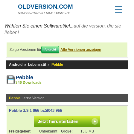
OLDVERSION.COM
NACHRICHTER IST NICHT EINFACH!
Wählen Sie einen Softwaretitel...
auf die version, die sie
lieben!
Zeige Versionen für
Alle Versionen anzeigen
Android
Android
»
Lebensstil
»
Pebble
Pebble
346 Downloads
Pebble
Letzte Version
Pebble 3.9.1-966-bc5f043-966
Jetzt herunterladen
Freigegeben:
Unbekannt
Größe:
13,8 MB