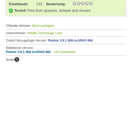
Downloads:
133
Bewertung:
Tested:
Free from spyware, adware and viruses
Offizielle Website:
Nicht verfügbar
Unternehmen:
Pebble Technology Corp
Zuletzt hinzugefügte Version:
Pebble 3.9.1-966-bc5f043-966
Beliebteste Version:
Pebble 3.9.1-966-bc5f043-966
- 133 Downloads
Anteil: