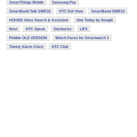
SmartThings Mobile
Samsung Pay
SmartBand Talk SWR30
HTC Dot View
SmartBand SWR10
HOUND Voice Search & Assistant
One Today by Google
Nest
HTC Speak
Starbucks
LIFX
Pebble OLD VERSION
Watch Faces for Smartwatch 3
Timely Alarm Clock
HTC Club