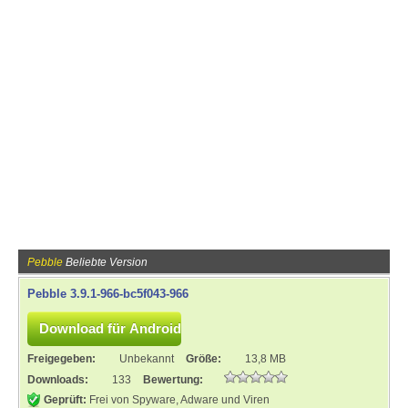
Pebble
Beliebte Version
Pebble 3.9.1-966-bc5f043-966
Freigegeben:
Unbekannt
Größe:
13,8 MB
Downloads:
133
Bewertung:
Geprüft:
Frei von Spyware, Adware und Viren