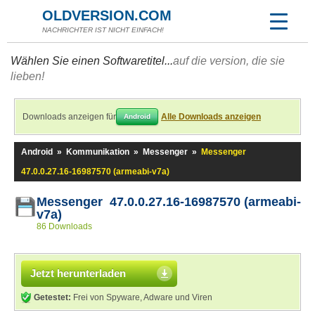
OLDVERSION.COM
NACHRICHTER IST NICHT EINFACH!
Wählen Sie einen Softwaretitel...
auf die version, die sie
lieben!
Downloads anzeigen für
Alle Downloads anzeigen
Android
Android
»
Kommunikation
»
Messenger
»
Messenger
47.0.0.27.16-16987570 (armeabi-v7a)
Messenger 47.0.0.27.16-16987570 (armeabi-
v7a)
86 Downloads
Jetzt herunterladen
Getestet:
Frei von Spyware, Adware und Viren