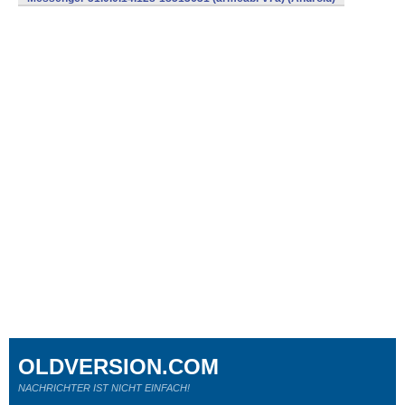
OLDVERSION.COM
NACHRICHTER IST NICHT EINFACH!