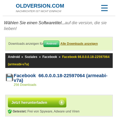
OLDVERSION.COM
NACHRICHTER IST NICHT EINFACH!
Wählen Sie einen Softwaretitel...
auf die version, die sie
lieben!
Downloads anzeigen für
Alle Downloads anzeigen
Android
Android
»
Soziales
»
Facebook
»
Facebook 66.0.0.0.18-22597064
(armeabi-v7a)
Facebook 66.0.0.0.18-22597064 (armeabi-
v7a)
256 Downloads
Jetzt herunterladen
Getestet:
Frei von Spyware, Adware und Viren