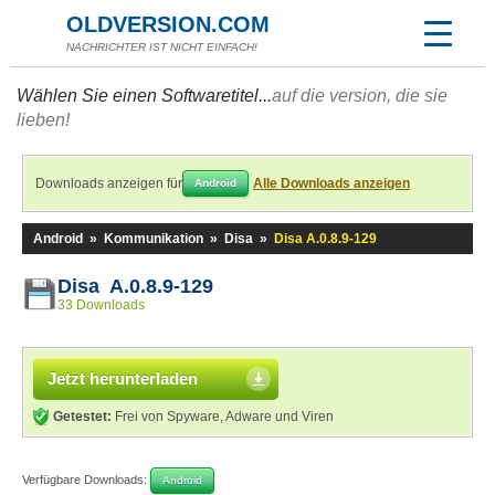
OLDVERSION.COM
NACHRICHTER IST NICHT EINFACH!
Wählen Sie einen Softwaretitel...
auf die version, die sie
lieben!
Downloads anzeigen für
Alle Downloads anzeigen
Android
Android
»
Kommunikation
»
Disa
»
Disa A.0.8.9-129
Disa A.0.8.9-129
33 Downloads
Jetzt herunterladen
Getestet:
Frei von Spyware, Adware und Viren
Verfügbare Downloads:
Android