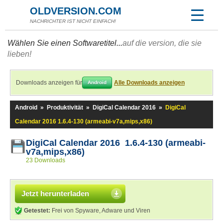
OLDVERSION.COM
NACHRICHTER IST NICHT EINFACH!
Wählen Sie einen Softwaretitel...
auf die version, die sie
lieben!
Downloads anzeigen für
Alle Downloads anzeigen
Android
Android
»
Produktivität
»
DigiCal Calendar 2016
»
DigiCal
Calendar 2016 1.6.4-130 (armeabi-v7a,mips,x86)
DigiCal Calendar 2016 1.6.4-130 (armeabi-
v7a,mips,x86)
23 Downloads
Jetzt herunterladen
Getestet:
Frei von Spyware, Adware und Viren