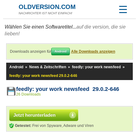
OLDVERSION.COM
NACHRICHTER IST NICHT EINFACH!
Wählen Sie einen Softwaretitel...
auf die version, die sie
lieben!
Downloads anzeigen für
Alle Downloads anzeigen
Android
Android
»
News & Zeitschriften
»
feedly: your work newsfeed
»
feedly: your work newsfeed 29.0.2-646
feedly: your work newsfeed 29.0.2-646
26 Downloads
Jetzt herunterladen
Getestet:
Frei von Spyware, Adware und Viren