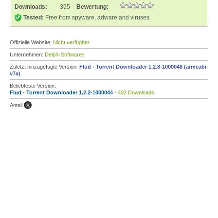
Downloads:
395
Bewertung:
Tested:
Free from spyware, adware and viruses
Offizielle Website:
Nicht verfügbar
Unternehmen:
Delphi Softwares
Zuletzt hinzugefügte Version:
Flud - Torrent Downloader 1.2.8-1000048 (armeabi-
v7a)
Beliebteste Version:
Flud - Torrent Downloader 1.2.2-1000044
- 402 Downloads
Anteil: