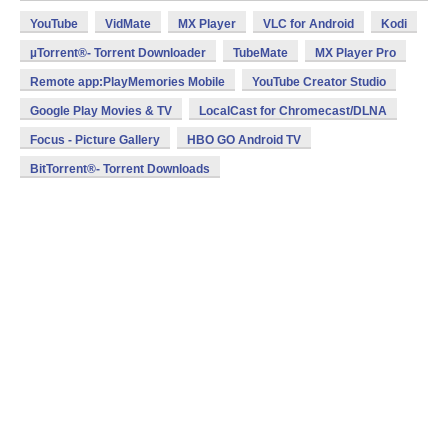
YouTube
VidMate
MX Player
VLC for Android
Kodi
µTorrent®- Torrent Downloader
TubeMate
MX Player Pro
Remote app:PlayMemories Mobile
YouTube Creator Studio
Google Play Movies & TV
LocalCast for Chromecast/DLNA
Focus - Picture Gallery
HBO GO Android TV
BitTorrent®- Torrent Downloads