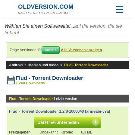
OLDVERSION.COM
NACHRICHTER IST NICHT EINFACH!
Wählen Sie einen Softwaretitel...
auf die version, die sie
lieben!
Zeige Versionen für
Alle Versionen anzeigen
Android
Android
»
Medien und Video
»
Flud - Torrent Downloader
Flud - Torrent Downloader
1.240 Downloads
Flud - Torrent Downloader
Letzte Version
Flud - Torrent Downloader 1.2.8-1000048 (armeabi-v7a)
Jetzt herunterladen
Freigegeben:
Unbekannt
Größe:
6,3 MB