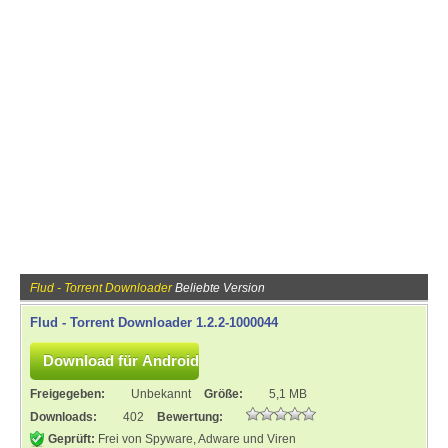
Flud - Torrent Downloader
Beliebte Version
Flud - Torrent Downloader 1.2.2-1000044
Freigegeben:
Unbekannt
Größe:
5,1 MB
Downloads:
402
Bewertung:
Geprüft:
Frei von Spyware, Adware und Viren