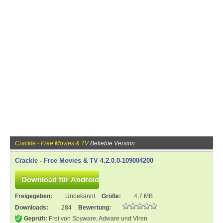
Crackle - Free Movies & TV
Beliebte Version
Crackle - Free Movies & TV 4.2.0.0-109004200
Freigegeben:
Unbekannt
Größe:
4,7 MB
Downloads:
284
Bewertung:
Geprüft:
Frei von Spyware, Adware und Viren