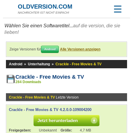
OLDVERSION.COM
NACHRICHTER IST NICHT EINFACH!
Wählen Sie einen Softwaretitel...
auf die version, die sie
lieben!
Zeige Versionen für
Alle Versionen anzeigen
Android
Android
»
Unterhaltung
»
Crackle - Free Movies & TV
Crackle - Free Movies & TV
284 Downloads
Crackle - Free Movies & TV
Letzte Version
Crackle - Free Movies & TV 4.2.0.0-109004200
Jetzt herunterladen
Freigegeben:
Unbekannt
Größe:
4,7 MB