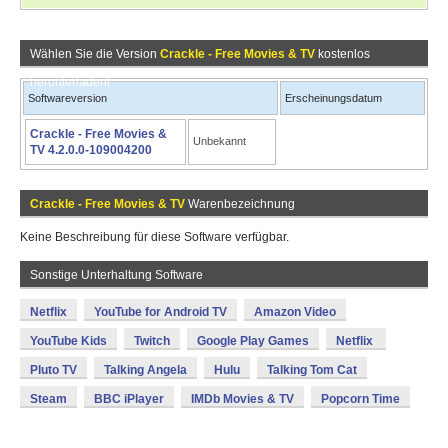
Wählen Sie die Version
Crackle - Free Movies & TV
kostenlos
herunterladen!
Softwareversion
Erscheinungsdatum
Crackle - Free Movies &
Unbekannt
TV 4.2.0.0-109004200
Crackle - Free Movies & TV
Warenbezeichnung
Keine Beschreibung für diese Software verfügbar.
Sonstige Unterhaltung Software
Netflix
YouTube for Android TV
Amazon Video
YouTube Kids
Twitch
Google Play Games
Netflix
Pluto TV
Talking Angela
Hulu
Talking Tom Cat
Steam
BBC iPlayer
IMDb Movies & TV
Popcorn Time