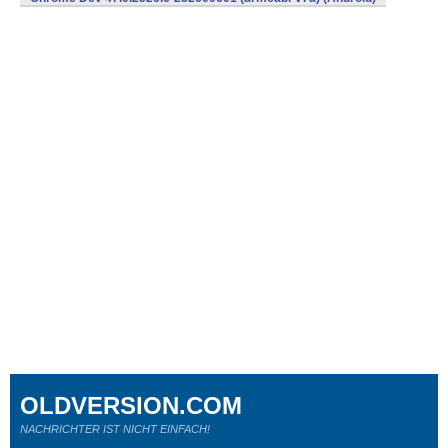
OLDVERSION.COM
NACHRICHTER IST NICHT EINFACH!