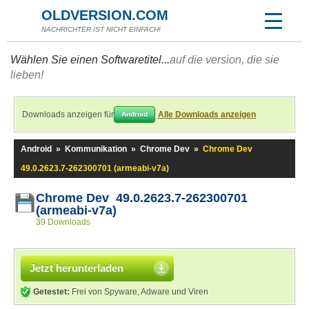
OLDVERSION.COM
NACHRICHTER IST NICHT EINFACH!
Wählen Sie einen Softwaretitel...
auf die version, die sie
lieben!
Downloads anzeigen für
Alle Downloads anzeigen
Android
Android
»
Kommunikation
»
Chrome Dev
»
Chrome Dev
49.0.2623.7-262300701 (armeabi-v7a)
Chrome Dev 49.0.2623.7-262300701
(armeabi-v7a)
39 Downloads
Jetzt herunterladen
Getestet:
Frei von Spyware, Adware und Viren