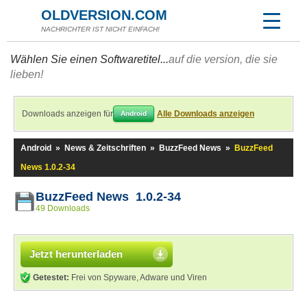
OLDVERSION.COM
NACHRICHTER IST NICHT EINFACH!
Wählen Sie einen Softwaretitel...
auf die version, die sie
lieben!
Downloads anzeigen für
Alle Downloads anzeigen
Android
Android
»
News & Zeitschriften
»
BuzzFeed News
»
BuzzFeed
News 1.0.2-34
BuzzFeed News 1.0.2-34
49 Downloads
Jetzt herunterladen
Getestet:
Frei von Spyware, Adware und Viren