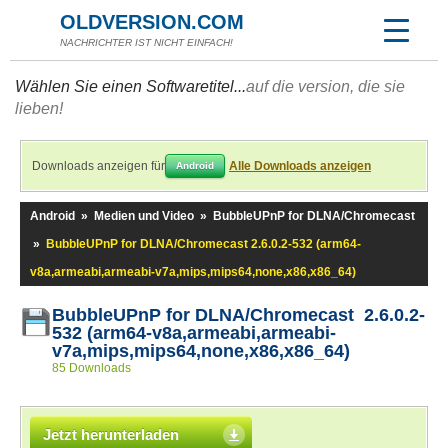
OLDVERSION.COM
NACHRICHTER IST NICHT EINFACH!
Wählen Sie einen Softwaretitel...
auf die version, die sie
lieben!
Downloads anzeigen für
Alle Downloads anzeigen
Android
Android
»
Medien und Video
»
BubbleUPnP for DLNA/Chromecast
»
BubbleUPnP for DLNA/Chromecast 2.6.0.2-532 (arm64-
v8a,armeabi,armeabi-v7a,mips,mips64,none,x86,x86_64)
BubbleUPnP for DLNA/Chromecast 2.6.0.2-
532 (arm64-v8a,armeabi,armeabi-
v7a,mips,mips64,none,x86,x86_64)
85 Downloads
Jetzt herunterladen