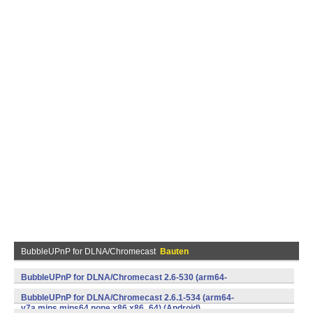
BubbleUPnP for DLNA/Chromecast
Bauten
BubbleUPnP for DLNA/Chromecast 2.6-530 (arm64-
v8a,armeabi,armeabi-
BubbleUPnP for DLNA/Chromecast 2.6.1-534 (arm64-
v7a,mips,mips64,none,x86,x86_64) (Android)