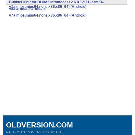
v8a,armeabi,armeabi-
BubbleUPnP for DLNA/Chromecast 2.6.0.1-531 (arm64-
v7a,mips,mips64,none,x86,x86_64) (Android)
v8a,armeabi,armeabi-
v7a,mips,mips64,none,x86,x86_64) (Android)
OLDVERSION.COM
NACHRICHTER IST NICHT EINFACH!