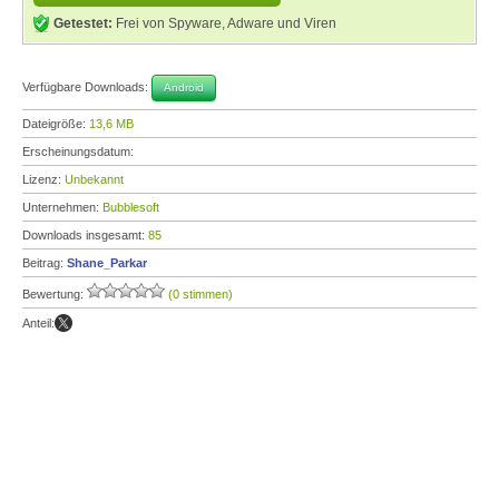
Getestet:
Frei von Spyware, Adware und Viren
Verfügbare Downloads:
Android
Dateigröße:
13,6 MB
Erscheinungsdatum:
Lizenz:
Unbekannt
Unternehmen:
Bubblesoft
Downloads insgesamt:
85
Beitrag:
Shane_Parkar
Bewertung:
(0 stimmen)
Anteil: