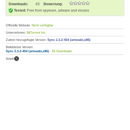
Downloads:
65
Bewertung:
Tested:
Free from spyware, adware and viruses
Offizielle Website:
Nicht verfügbar
Unternehmen:
BitTorrent Inc,
Zuletzt hinzugefügte Version:
Sync 2.3.2-454 (armeabi,x86)
Beliebteste Version:
Sync 2.3.2-454 (armeabi,x86)
- 65 Downloads
Anteil: