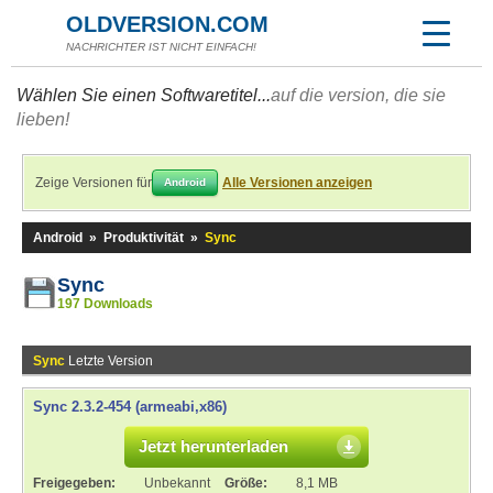
OLDVERSION.COM
NACHRICHTER IST NICHT EINFACH!
Wählen Sie einen Softwaretitel...
auf die version, die sie
lieben!
Zeige Versionen für
Alle Versionen anzeigen
Android
Android
»
Produktivität
»
Sync
Sync
197 Downloads
Sync
Letzte Version
Sync 2.3.2-454 (armeabi,x86)
Jetzt herunterladen
Freigegeben:
Unbekannt
Größe:
8,1 MB