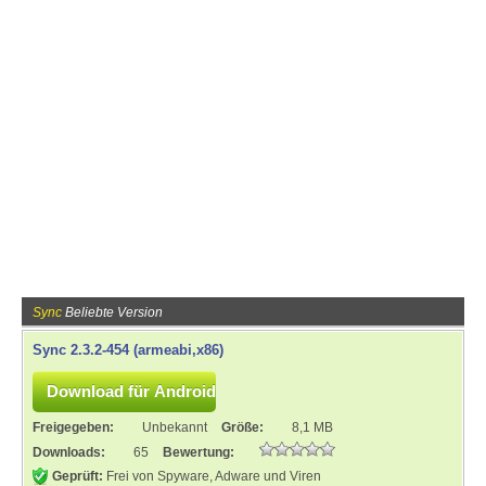
Sync
Beliebte Version
Sync 2.3.2-454 (armeabi,x86)
Freigegeben:
Unbekannt
Größe:
8,1 MB
Downloads:
65
Bewertung:
Geprüft:
Frei von Spyware, Adware und Viren