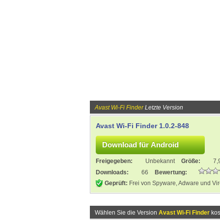
Avast Wi-Fi Finder
Letzte Version
Avast Wi-Fi Finder 1.0.2-848
Freigegeben:
Unbekannt
Größe:
7,
Downloads:
66
Bewertung:
Geprüft:
Frei von Spyware, Adware und Vi
Wählen Sie die Version
Avast Wi-Fi Finder
kos