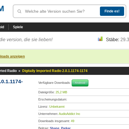
M
oid
Spiele
die version, die sie lieben!
Stäbe:
29.
loads anzeigen
orted Radio
»
Digitally Imported Radio 2.0.1.1174-1174
.0.1.1174-
Verfügbare Downloads:
Android
Dateigröße:
25,2 MB
Erscheinungsdatum:
Lizenz:
Unbekannt
Unternehmen:
AudioAddict Inc
Downloads insgesamt:
49
Beitrag:
Shane_Parkar