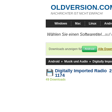
OLDVERSION.CO
NACHRICHTER IST NICHT EINFACH!
Windows
Mac
Linux
Andr
Wählen Sie einen Softwaretitel...
auf 
Downloads anzeigen für
Alle Down
Android
Android
»
Musik und Audio
»
Digitally Imp
Digitally Imported Radio 2
1174
49 Downloads