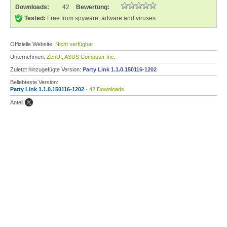
Downloads:
42
Bewertung:
Tested:
Free from spyware, adware and viruses
Offizielle Website:
Nicht verfügbar
Unternehmen:
ZenUI, ASUS Computer Inc.
Zuletzt hinzugefügte Version:
Party Link 1.1.0.150116-1202
Beliebteste Version:
Party Link 1.1.0.150116-1202
- 42 Downloads
Anteil: