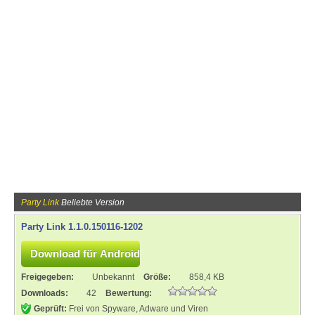
Party Link
Beliebte Version
Party Link 1.1.0.150116-1202
Freigegeben:
Unbekannt
Größe:
858,4 KB
Downloads:
42
Bewertung:
Geprüft:
Frei von Spyware, Adware und Viren