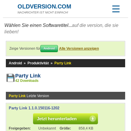
OLDVERSION.COM
NACHRICHTER IST NICHT EINFACH!
Wählen Sie einen Softwaretitel...
auf die version, die sie
lieben!
Zeige Versionen für
Alle Versionen anzeigen
Android
Android
»
Produktivität
»
Party Link
Party Link
42 Downloads
Party Link
Letzte Version
Party Link 1.1.0.150116-1202
Jetzt herunterladen
Freigegeben:
Unbekannt
Größe:
858,4 KB