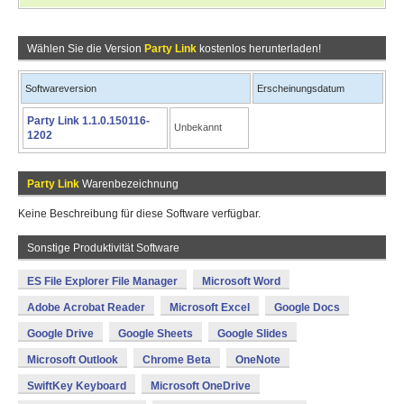
Wählen Sie die Version
Party Link
kostenlos herunterladen!
Softwareversion
Erscheinungsdatum
Party Link 1.1.0.150116-
Unbekannt
1202
Party Link
Warenbezeichnung
Keine Beschreibung für diese Software verfügbar.
Sonstige Produktivität Software
ES File Explorer File Manager
Microsoft Word
Adobe Acrobat Reader
Microsoft Excel
Google Docs
Google Drive
Google Sheets
Google Slides
Microsoft Outlook
Chrome Beta
OneNote
SwiftKey Keyboard
Microsoft OneDrive