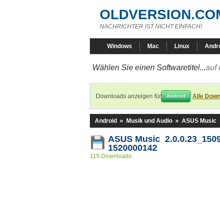
OLDVERSION.CO
NACHRICHTER IST NICHT EINFACH!
Windows
Mac
Linux
Andr
Wählen Sie einen Softwaretitel...
auf 
Downloads anzeigen für
Alle Down
Android
Android
»
Musik und Audio
»
ASUS Music
ASUS Music 2.0.0.23_150
1520000142
115 Downloads