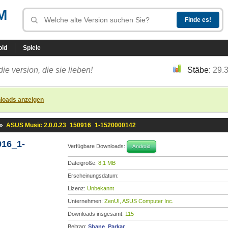
M
oid
Spiele
die version, die sie lieben!
Stäbe:
29.
loads anzeigen
»
ASUS Music 2.0.0.23_150916_1-1520000142
916_1-
Verfügbare Downloads:
Android
Dateigröße:
8,1 MB
Erscheinungsdatum:
Lizenz:
Unbekannt
Unternehmen:
ZenUI, ASUS Computer Inc.
Downloads insgesamt:
115
Beitrag:
Shane_Parkar