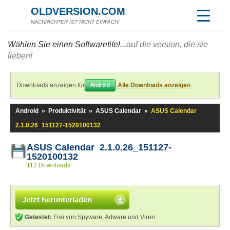
OLDVERSION.COM
NACHRICHTER IST NICHT EINFACH!
Wählen Sie einen Softwaretitel...
auf die version, die sie
lieben!
Downloads anzeigen für
Alle Downloads anzeigen
Android
Android
»
Produktivität
»
ASUS Calendar
»
ASUS Calendar
2.1.0.26_151127-1520100132
ASUS Calendar 2.1.0.26_151127-
1520100132
112 Downloads
Jetzt herunterladen
Getestet:
Frei von Spyware, Adware und Viren